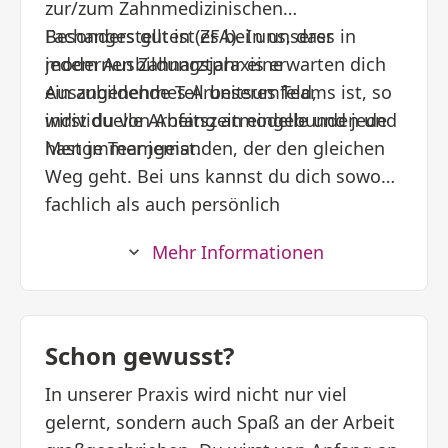
zur/zum Zahnmedizinischen
Fachangestellten (ZFA). In unserer
Besonders gut ist es bei uns, dass in
modernen Zahnarztpraxis erwarten dich
jedem Ausbildungsjahr eine
ein angenehmes Arbeitsumfeld,
Auszubildende Teil unseres Teams ist, so
individuelle Arbeitszeitmodelle und jede
wirst du von Anfang an eingebunden und
Menge Teamgeist.
hast immer jemanden, der den gleichen
Weg geht. Bei uns kannst du dich sowohl
fachlich als auch persönlich
weiterentwickeln und dabei immer auf
Mehr Informationen
die Unterstützung deines Teams zählen.
Schon gewusst?
In unserer Praxis wird nicht nur viel
gelernt, sondern auch Spaß an der Arbeit