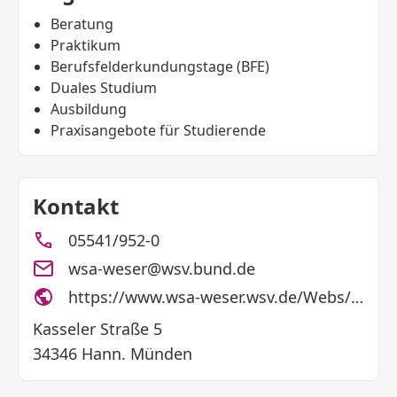
Beratung
Praktikum
Berufsfelderkundungstage (BFE)
Duales Studium
Ausbildung
Praxisangebote für Studierende
Kontakt
05541/952-0
wsa-weser@wsv.bund.de
https://www.wsa-weser.wsv.de/Webs/WSA/Weser/DE/03_WSA_Weser/04_karriere_neu/karriere-node.html
Kasseler Straße 5
34346 Hann. Münden