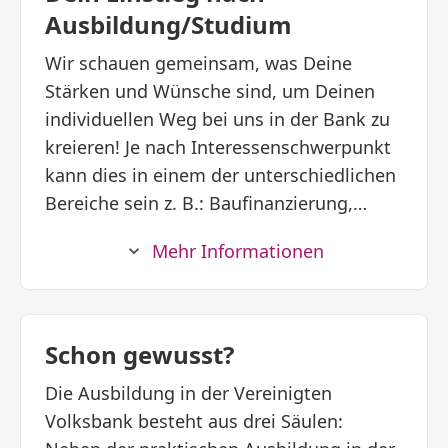
Bodenständigkeit sind feste Bestandteile
Ausbildung/Studium
unserer Philosophie. Zusammen
Wir schauen gemeinsam, was Deine
gestalten wir das Banking und die Region
Stärken und Wünsche sind, um Deinen
von morgen.
individuellen Weg bei uns in der Bank zu
kreieren! Je nach Interessenschwerpunkt
kann dies in einem der unterschiedlichen
Bereiche sein z. B.: Baufinanzierung,
Wertpapiergeschäft, Anlageberatung
Mehr Informationen
oder elektronischer Zahlungsverkehr.
Darüber hinaus bieten wir Dir
nebenberuflich eine Weiterqualifizierung
zum Fachwirt BankColleg oder die
Schon gewusst?
Absolvierung eines Bachelor-Studiums
Die Ausbildung in der Vereinigten
an.
Volksbank besteht aus drei Säulen: