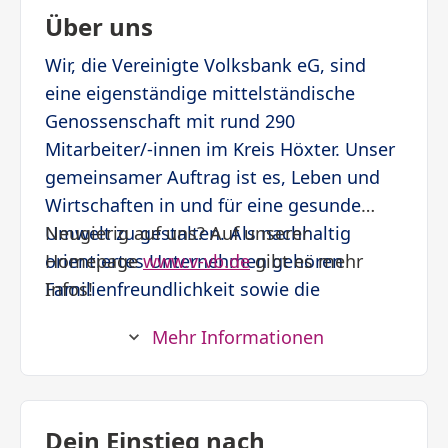
Über uns
Wir, die Vereinigte Volksbank eG, sind
eine eigenständige mittelständische
Genossenschaft mit rund 290
Mitarbeiter/-innen im Kreis Höxter. Unser
gemeinsamer Auftrag ist es, Leben und
Wirtschaften in und für eine gesunde
Umwelt zu gestalten. Als nachhaltig
Neugierig auf uns? Auf unserer
orientiertes Unternehmen gehören
Homepage
www.v-vb.de
gibt es mehr
Familienfreundlichkeit sowie die
Infos!
Förderung der persönlichen und
Mehr Informationen
fachlichen Entwicklung aller Mitarbeiter/-
innen zu den Fundamenten unseres
Handelns. Gemeinsame Werte wie
Fairness, Transparenz und
Dein Einstieg nach