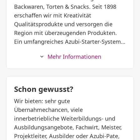
Backwaren, Torten & Snacks. Seit 1898
erschaffen wir mit Kreativität
Qualitätsprodukte und versorgen die
Region mit überzeugenden Produkten.
Ein umfangreiches Azubi-Starter-System
und ausgezeichnete Vereinbarkeit von
Mehr Informationen
Beruf und Familie legen unsere Standards
für Deine Ausbildung! Das zeichnet
unsere Ausbildung aus: Wir holen Dich da
ab, wo Du stehst. Nicht Deine Noten sind
Schon gewusst?
entscheidend! Unsere Ausbilder sind
Wir bieten: sehr gute
motiviert, qualifiziert und entwickeln Dich
Übernahmechancen, viele
mit viel Einfühlungsvermögen. Übrigens:
innerbetriebliche Weiterbildungs- und
Azubis mit Kindern können ihre
Ausbildungsangebote, Fachwirt, Meister,
Ausbildung auch in Teilzeit absolvieren.
Projektleiter, Ausbilder oder Azubi-Pate,