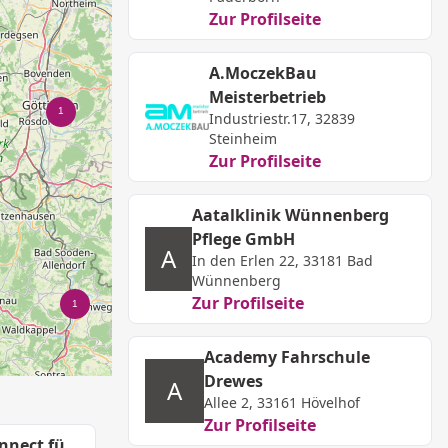
Zur Profilseite
A.MoczekBau
Meisterbetrieb
Industriestr.17, 32839
Steinheim
Zur Profilseite
Aatalklinik Wünnenberg
Pflege GmbH
A
In den Erlen 22, 33181 Bad
Wünnenberg
Zur Profilseite
Academy Fahrschule
Drewes
A
Allee 2, 33161 Hövelhof
Zur Profilseite
Rundgänge Connect für Schülerinnen und Schüler mit Förderbedarf